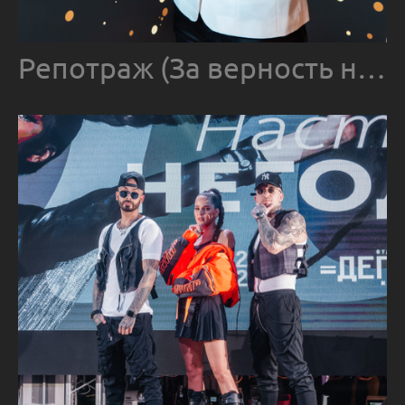
Репотраж (За верность науке)