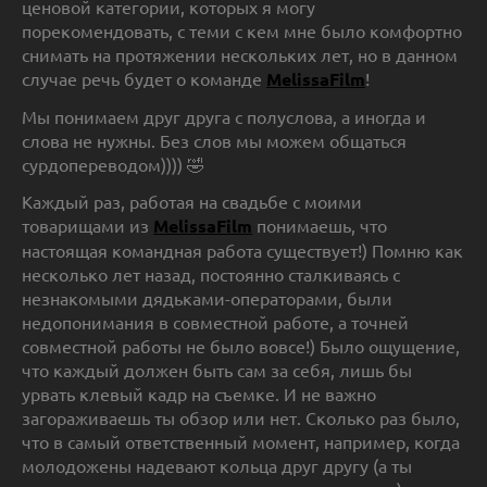
ценовой категории, которых я могу
порекомендовать, с теми с кем мне было комфортно
снимать на протяжении нескольких лет, но в данном
случае речь будет о команде
MelissaFilm
!
Мы понимаем друг друга с полуслова, а иногда и
слова не нужны. Без слов мы можем общаться
сурдопереводом)))) 🤣
Каждый раз, работая на свадьбе с моими
товарищами из
MelissaFilm
понимаешь, что
настоящая командная работа существует!) Помню как
несколько лет назад, постоянно сталкиваясь с
незнакомыми дядьками-операторами, были
недопонимания в совместной работе, а точней
совместной работы не было вовсе!) Было ощущение,
что каждый должен быть сам за себя, лишь бы
урвать клевый кадр на съемке. И не важно
загораживаешь ты обзор или нет. Сколько раз было,
что в самый ответственный момент, например, когда
молодожены надевают кольца друг другу (а ты