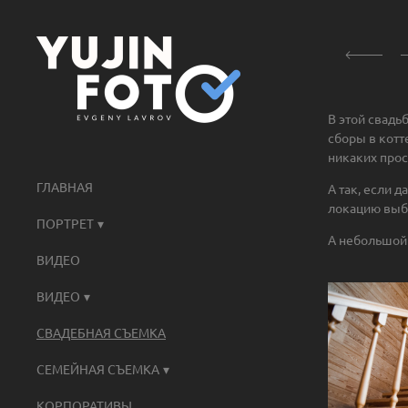
В этой свадь
сборы в котт
никаких прос
ГЛАВНАЯ
А так, если 
локацию выби
ПОРТРЕТ
А небольшой 
ВИДЕО
ВИДЕО
СВАДЕБНАЯ СЪЕМКА
СЕМЕЙНАЯ СЪЕМКА
КОРПОРАТИВЫ