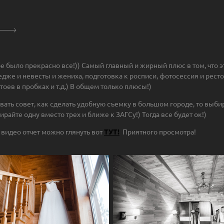
бе было прекрасно все!)) Самый главный и жирный плюс в том, что э
едже и невесты и жениха, подготовка к росписи, фотосессия и ресто
тоев в пробках и т.д.) В общем только плюсы!)
давать совет, как сделать удобную съемку в большом городе, то выб
райте одну вместо трех и ближе к ЗАГСу!) Тогда все будет ок!)
видео отчет можно глянуть вот
ТУТ!
Приятного просмотра!